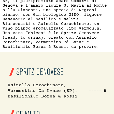
BK, il pluripremiato amaro Camatti di
Genova e l’amaro ligure S. Maria al Monte
o l’U Gianconi, una specie di Negroni
bianco, con Gin biologico GINO, liquore
Basanotto al basilico e salvia,
Biancosarti e Asinello Corochinato, un
vino bianco aromatizzato tipo vermouth.
Una vera “chicca” è lo Spritz Genovese
(ready to drink), creato con Asinello
Corochinato, Vermentino Cà Lvnae e
Basilichito Borea & Rossi, da provare!
SPRITZ GENOVESE
Asinello Corochinato,
Vermentino Cà Lvnae (SP),
8
Basilichito Borea & Rossi
GE-MI-TO